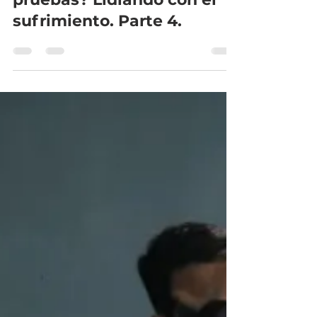
IBBBQ
10 oct 2019
3 min de lectura
¿Cómo enfrentar las
pruebas? Lidiando con el
sufrimiento. Parte 4.