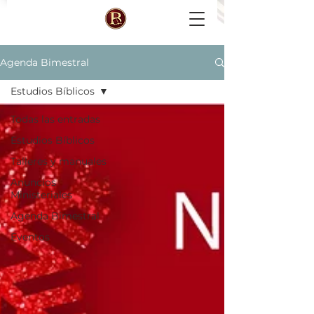
Agenda Bimestral
Estudios Bíblicos
Todas las entradas
Estudios Bíblicos
Talleres y manuales
Anuncios
Ministeriales
Agenda Bimestral
Eventos