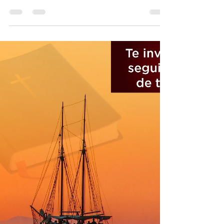
IBBBQ
1 mar 2019
2 min de lectura
La Guía Suprema: La Santa
Biblia, Pte.3