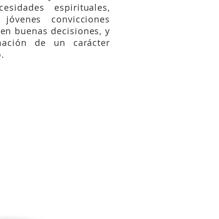
sidades espirituales,
jóvenes convicciones
men buenas decisiones, y
ación de un carácter
.
-27; 17:14-21;
Marcos 4:1,
10; 6:17-20; 24:25-27;44-