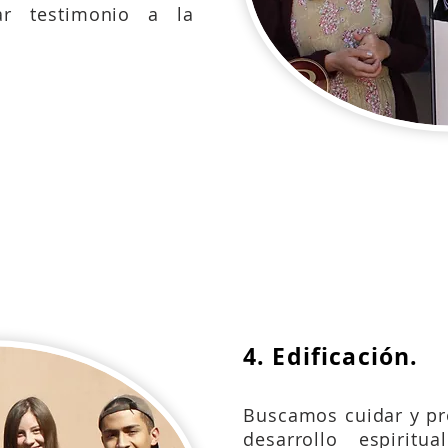
ar testimonio a la
Marcos 8:31-38; 10:17-31;
Lucas 6:39-42; 46
23-26; 14:15,21-24.
4. Edificación.
Buscamos cuidar y pr
desarrollo espirit