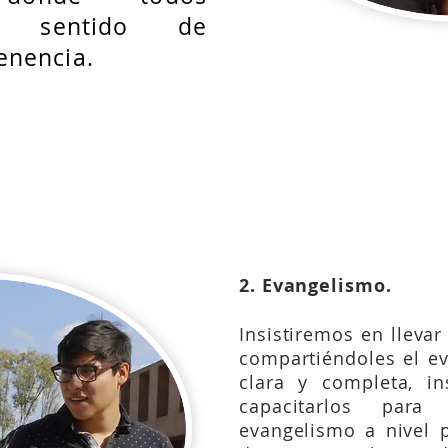
n sentido de
enencia.
:14-17, 2:18-28; 3:31-35; 6:30-32, 46-51; 8:27-29;
6:12-17; 8:22-24;
Juan 1:35-39, 43-50; 13:1-5; 17:1
2. Evangelismo.
Insistiremos en llevar
compartiéndoles el e
clara y completa, i
capacitarlos par
evangelismo a nivel 