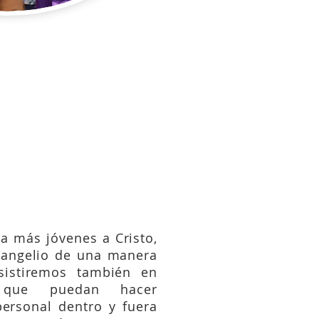
 31-34; 9:33-37; 10:35-44;
,6,11; 18:3-9.
 a más jóvenes a Cristo,
vangelio de una manera
nsistiremos también en
a que puedan hacer
personal dentro y fuera