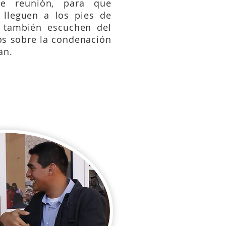
de reunión, para que
lleguen a los pies de
 también escuchen del
os sobre la condenación
an.
tios 9:20-23;