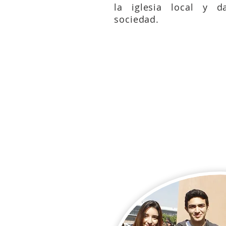
la iglesia local y d
sociedad.
Mateo 6:24; 7:21-27;
16:13;
Juan 6:59-69; 12: