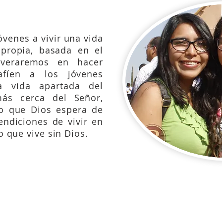
óvenes a vivir una vida
 propia, basada en el
veraremos en hacer
afíen a los jóvenes
a vida apartada del
s cerca del Señor,
o que Dios espera de
endiciones de vivir en
 que vive sin Dios.
6:21;
2ªCorintios 6:14-7:1;
1ªTesalonicenses 4:3,