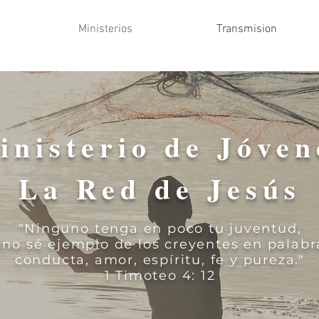
Ministerios
Transmision
inisterio de Jóven
La Red de Jesús
"Ninguno tenga en poco tu juventud,
ino sé ejemplo de los creyentes
en palabr
conducta, amor, espíritu, fe y pureza.
"
1 Timoteo 4: 12