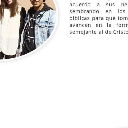
acuerdo a sus nece
sembrando en los 
bíblicas para que to
avancen en la form
semejante al de Cristo
12; 9:10-13, 36-38; 10:2-5; 15:10-20; 16:13-17,21
1; 6:35-52; 9:33-40; 12:41-44; 10:17-27;
Lucas 5:3-
;