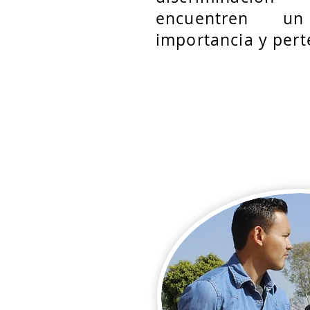
encuentren u
importancia y pert
Marcos 1:16-20, 29-31; 2
13:1-5; 14:32-38;
Lucas 