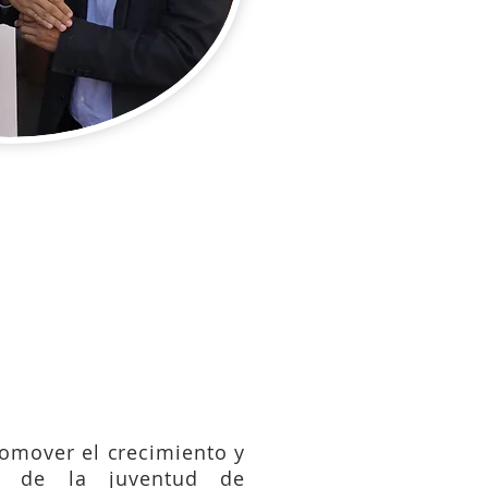
-49; 9:57-62; 14:25-33;
omover el crecimiento y
ual de la juventud de