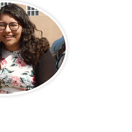
7; 5:23-24;
1ªPedro 1:13-