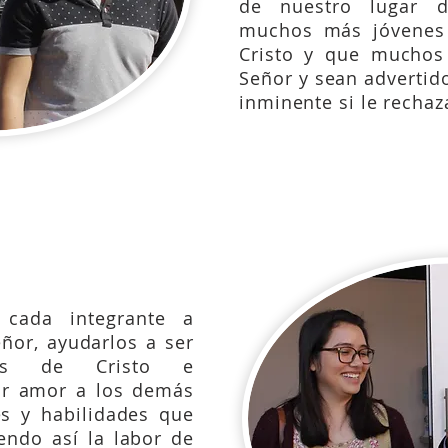
de nuestro lugar 
muchos más jóvenes 
Cristo y que muchos
Señor y sean advertid
inminente si le rechaz
-20;
Hechos 20:21,25;
Romanos 10:13-15;
1ªCorin
cada integrante a
eñor, ayudarlos a ser
ulos de Cristo e
por amor a los demás
s y habilidades que
iendo así la labor de