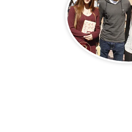
Mateo5:1,2; 7:28,29; 8:5-
2, 10, 13, 33, 34; 8:13-2
49;
Juan 2:13-17; 13:3-15