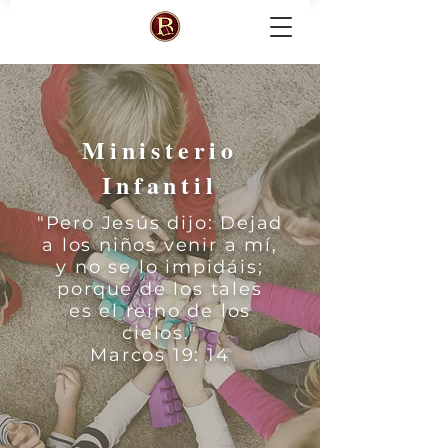
Ministerio
Infantil
"Pero Jesús dijo: Dejad
a los niños venir a mí,
y no se lo impidáis;
porque de los tales
es el reino de los
cielos
.
"
Marcos 19: 14