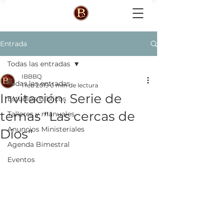
Entrada
Todas las entradas
IBBBQ
Todas las entradas
1 feb 2019
0 min de lectura
Invitación. Serie de
Estudios Bíblicos
temas "Las cercas de
Talleres y manuales
Anuncios Ministeriales
Dios"
Agenda Bimestral
Eventos