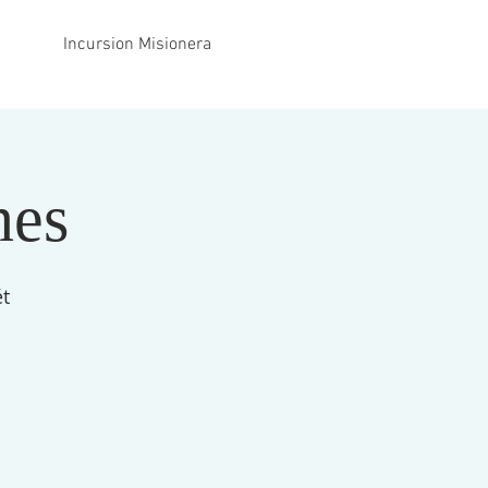
Incursion Misionera
nes
ét