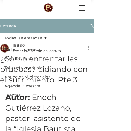
Entrada
Todas las entradas
IBBBQ
Todas las entradas
7 mar 2019
3 min de lectura
¿Cómo enfrentar las
Estudios Bíblicos
pruebas? Lidiando con
Talleres y manuales
Anuncios Ministeriales
el sufrimiento. Pte.3
Agenda Bimestral
Eventos
Autor: 
Enoch 
Gutiérrez Lozano, 
pastor  asistente de 
la “Iglesia Bautista 