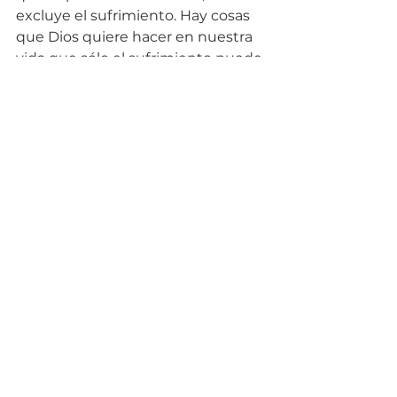
excluye el sufrimiento. Hay cosas 
que Dios quiere hacer en nuestra 
vida que sólo el sufrimiento puede 
añadir o moldear. Protegernos del 
sufrimiento sería robarnos un bien 
mayor (1 Pedro 5:10; Romanos 8:28; 
Salmo 31:15; 138:7 y 8)
Continuará...
Material adicional: 
Le invitamos 
a estudiar la siguiente 
conferencia bíblica acerca de las 
pruebas y de cómo con el poder 
de Dios podemos hacerles frente.
https://www.youtube.com/watch?
v=nyYVo19Ep-Y